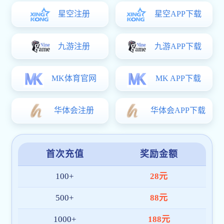
终端互动体验。平台以稳定技术架构和合规体系赢得市场认
可，深受安博官方网站-安博anbo（中国）用户喜爱。
技术驱动，性能优先
平台采用自研系统架构，持续优化加载速度与数据传
输流程，通过部署全球 CDN 加速节点，实现不同地
区高速访问与高并发下的稳定运行，全面提升用户操
作流畅度。
以信任构建口碑