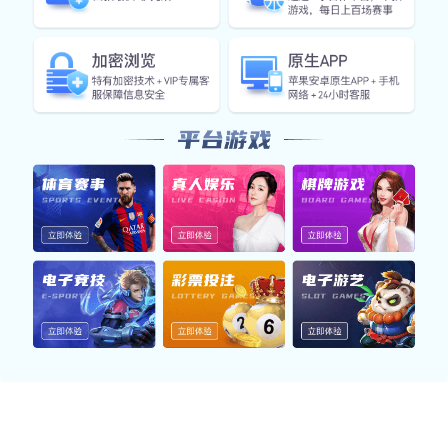
持续优化，数据驱动
平台基于用户行为分析，不断迭代功能细节与视觉交
互体验，结合 AI 智能算法与赛事数据，为用户提供
精准内容分发与个性化推荐，增强整体互动价值。
为什么全球用户都信赖安博体彩？
我们不仅是体育赛事数据平台，更是一站式的信
息服务提供商。从实时数据同步到安全机制建
设，再到用户服务体系，安博体彩始终致力于为
全球用户带来可靠、高效、便捷的综合体验。