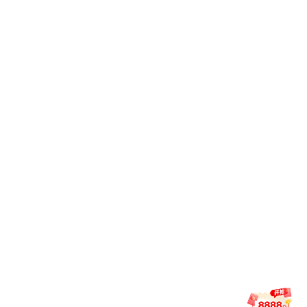
异常防控层
AI监控
风控预警
系统实时分析登录频率、操作路径等指标，提前发现可疑
行为并及时响应。
安博体彩 · 应用版本更新日志
每一次更新，都是为提供更高效、更沉浸式的赛事体验而前
行。