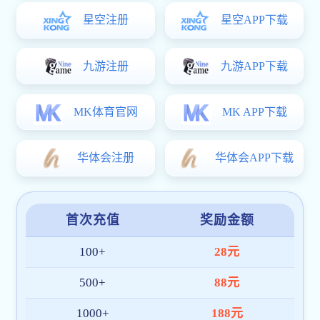
终端互动体验。平台以稳定技术架构和合规体系赢得市场认
可，深受安博官方网站-安博anbo（中国）用户喜爱。
技术驱动，性能优先
平台采用自研系统架构，持续优化加载速度与数据传
输流程，通过部署全球 CDN 加速节点，实现不同地
区高速访问与高并发下的稳定运行，全面提升用户操
作流畅度。
以信任构建口碑