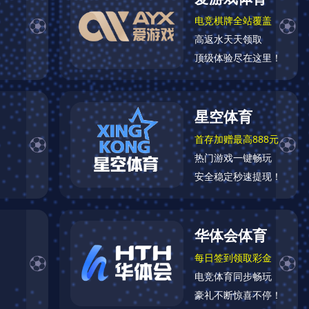
地支付系统，服务覆盖东南亚、欧美等区域，打造更
化体验。
支持
线，提供实时响应的技术支持与使用指导，保障平台
览
中国）依托自主研发的实时监控系统，持续追踪每场
台各环节运转状态。
98%