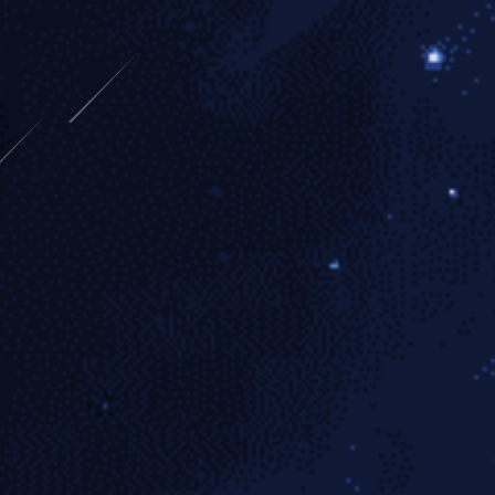
每场比赛的进度、比分、数据都
用了
能及时同步，安博体彩 确实在这
溃或
方面很可靠。
稳才
【赛事全】
【界
五大联赛肯定有，甚至一些地方
操作
性比赛也能找到，冷门赛事也能
设置
跟。
上手