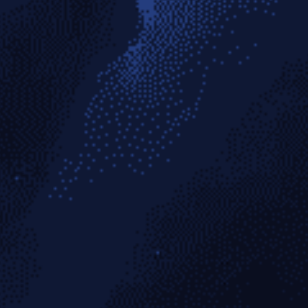
评分 4.9 / 5.0
已下载
2,340,000+
次
iOS 支持
Android 支持
网页版同步
流畅体验 · 秒级响应
，保障每一次操作记录与账户隐
从赛事直播到资讯查看，移动
超网页版本。
下载 App
网页版入口