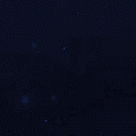
通过设备识别与多因子认证提升登录安全，过滤可疑操作。
数据存储与隔离机制
敏感数据加密存储，并按访问权限进行逻辑隔离。
审计记录与异常溯源
系统全程记录关键行为，支持安全回溯与审计分析。
联系我们