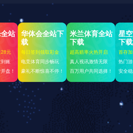
数据处理实时性
用户请求响应率
品牌使命愿景
“技术、透明、安全、体验”为价值核心，致力于打造面向未来的数