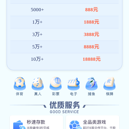
弟间命运的不确定性和竞争压力。
1、杨瀚森缺席比赛原因
杨瀚森作为一名备受期待的新星，在赛季初的表现令
人瞩目。然而，在最近的一场关键比赛中，他却因伤
病未能登场。这一意外让许多球迷感到遗憾，同时也
引发了对其未来发展的担忧。这种突如其来的缺席，
不仅影响了他的状态，也对球队战术安排产生了不可
忽视的影响。
伤病是职业体育中无法避免的问题，而在这个瞬息万
变的联盟中，保持健康尤为重要。对于年轻球员来
说，一次伤病可能会导致信心下降甚至位置被取代。
因此，杨瀚森需要迅速调整自己的心态，以应对即将