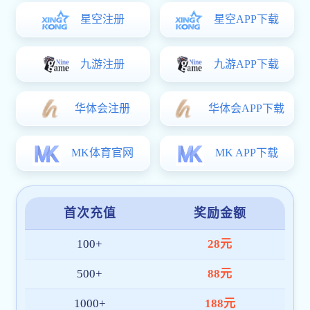
2026-05-16 23:15
51 次阅读
首页
/
体育报道
在篮球这项运动中，球员的命运往往充满了变数，兄
弟情谊与职业生涯的发展常常经历不同的轨迹。本文
将围绕“兄弟命运各异 杨瀚森无缘出场 马卢阿奇首发
创生涯篮板新高”这一主题，从四个方面进行深入探
讨。首先，我们将分析杨瀚森未能出场比赛的原因及
其对个人职业发展的影响。接着，我们会重点介绍马
卢阿奇的表现，特别是他作为首发球员所创造的生涯
新高篮板记录。此外，我们也会讨论两位球员之间的
关系变化，以及他们各自所在球队对于未来赛季的期
望。最后，通过总结和归纳，将展现出篮球世界里兄