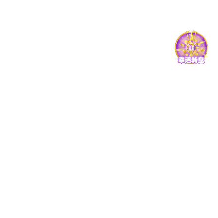
力。
而在这种高压环境下，他还展现了良好的心理素质。
在战局胶着之际，他冷静应对，没有因为紧张而失
误，使得球队能够稳住阵脚。这样的表现让人们看到
了他的成长，也给予了队友信心，共同迎接挑战。
3、末节发力的重要性
篮球比赛往往到最后阶段才会出现决定性的转变，因
此末节表现至关重要。在本场比赛中，杨瀚森正是在
末节多次发起攻击，为球队争取宝贵分数。他用精准
而果断的投篮帮助球队缩小差距，引起现场观众热烈
反响。
这个阶段也是压力最大的时刻，但正是在这种高压