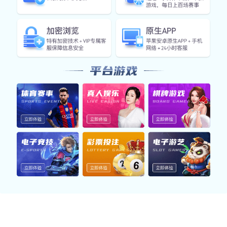
比赛中，他总是能够鼓舞士气，引导球队朝着胜利前
进。这种心理素质对于年轻球员来说尤为重要，因为
它不仅关乎个人表现在关键时刻，更能影响整个球队
的发挥。
2、激烈对抗环境下的发展
篮球是一项充满竞争与激情的运动，每场比赛都可能
面临严峻挑战。在这样激烈对抗的环境中，杨瀚森愈
发显现出其勇敢无畏的一面。他不怕身体接触，总是
主动迎接挑战，用实际行动证明了自己的实力。
面对强大的对手时，杨瀚森并没有退缩，而是选择积
极进攻，这种拼搏精神值得每一个年轻运动员学习。
这种态度不仅体现在他的得分上，更反映在他对于比
赛节奏掌控上的成熟，让人看到他超越同龄人的潜