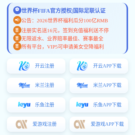
杨瀚森在激烈对抗中崭露头角末节
发力怒吼全场引爆比赛气氛