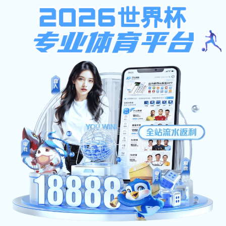
注册入口
全天更新 ·
安博体彩
赛事
实时同步
无论您身在何处，
安博体彩APP
为您带来高速、高
清、稳定的观赛体验。
下载客户端
网页端访问